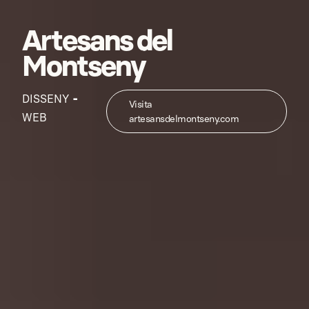
Artesans del
Montseny
-
DISSENY
Visita
WEB
artesansdelmontseny.com